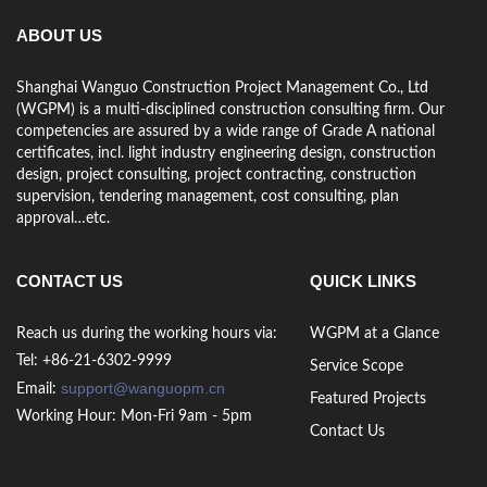
ABOUT US
Shanghai Wanguo Construction Project Management Co., Ltd
(WGPM) is a multi-disciplined construction consulting firm. Our
competencies are assured by a wide range of Grade A national
certificates, incl. light industry engineering design, construction
design, project consulting, project contracting, construction
supervision, tendering management, cost consulting, plan
approval…etc.
CONTACT US
QUICK LINKS
Reach us during the working hours via:
WGPM at a Glance
Tel: +86-21-6302-9999
Service Scope
support@wanguopm.cn
Email:
Featured Projects
Working Hour: Mon-Fri 9am - 5pm
Contact Us