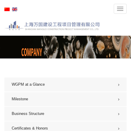
Toggl
navig
WGPM at a Glance
Milestone
Business Structure
Certificates & Honors