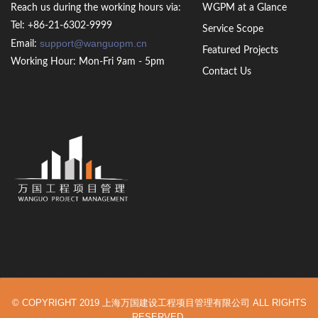
Reach us during the working hours via:
WGPM at a Glance
Tel: +86-21-6302-9999
Service Scope
support@wanguopm.cn
Email:
Featured Projects
Working Hour: Mon-Fri 9am - 5pm
Contact Us
© COPYRIGHT 2019 上海万国建设工程项目管理有限公司 ALL RIGHTS
RESERVED.