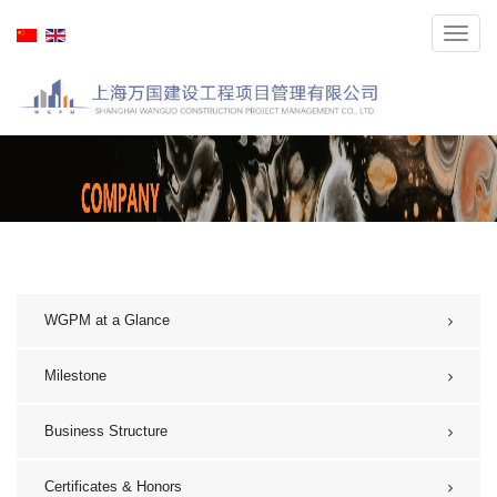
Toggl
navig
WGPM at a Glance
Milestone
Business Structure
Certificates & Honors