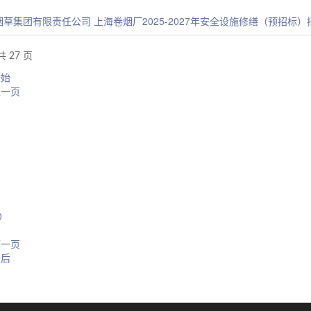
烟草集团有限责任公司 上海卷烟厂2025-2027年安全设施修缮（预招标
共 27 页
开始
上一页
0
1
下一页
最后