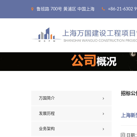
鲁班路 700号 黄浦区 中国上海
+86-21-6302 
招标公
万国简介
发展历程
上海新
业务架构
日期：